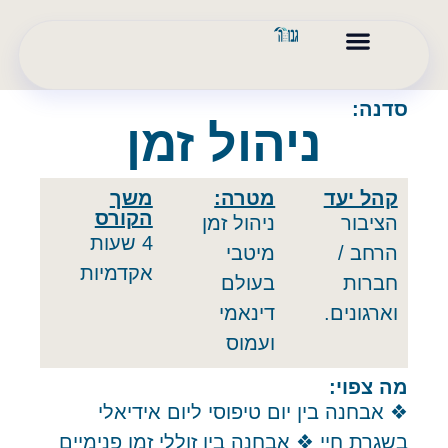
המלצות והוקרה
הליך גישור ובוררות
קורסים וסדנאות
בלוג וסרטונים
חינוך פיננסי/גפ"ן
סדנה:
ניהול זמן
קהל יעד
מטרה:
משך
הקורס
הציבור
ניהול זמן
4 שעות
הרחב /
מיטבי
אקדמיות
חברות
בעולם
וארגונים.
דינאמי
ועמוס
מה צפוי:
❖ אבחנה בין יום טיפוסי ליום אידיאלי
בשגרת חיי ❖ אבחנה בין זוללי זמן פנימיים